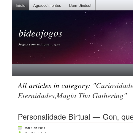
Início
Agradecimentos
Bem-Bindos!
bideojogos
Jogos com sotaque… que
All articles in category: "
Curiosidade
Eternidades
,
Magia Tha Gathering
"
Personalidade Birtual — Gon, q
Mai 10th 2011