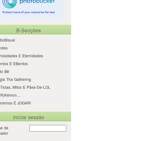
B-Secções
ioBisual
ndes
iosidades E Eternidades
entos E EBentos
do Bê
gia Tha Gathering
Tícias, Mitos E Pães-De-LOL
(r)kémon…
eremos É JOGAR!
Iniciar sessão
e de
izador