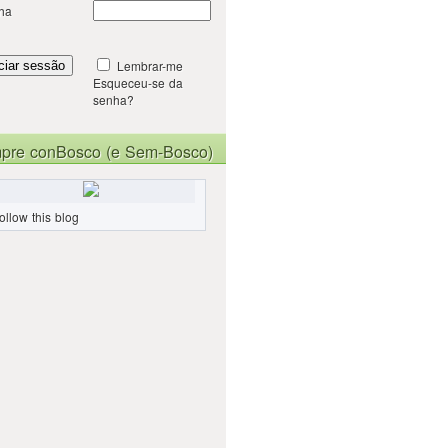
ha
Lembrar-me
Esqueceu-se da
senha?
pre conBosco (e Sem-Bosco)
ollow this blog