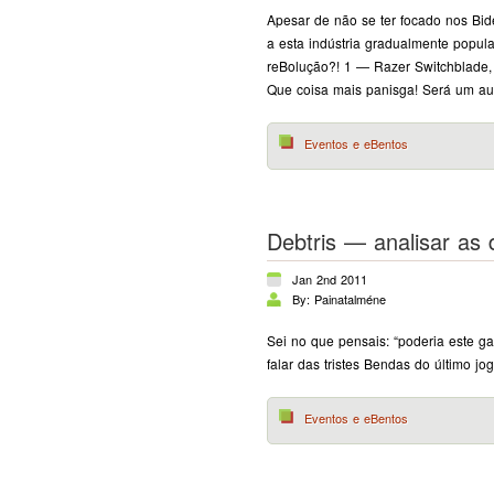
Apesar de não se ter focado nos Bi
a esta indústria gradualmente popula
reBolução?! 1 — Razer Switchblade, 
Que coisa mais panisga! Será um autê
Eventos e eBentos
Debtris — analisar as 
Jan 2nd 2011
By: Painatalméne
Sei no que pensais: “poderia este g
falar das tristes Bendas do último j
Eventos e eBentos