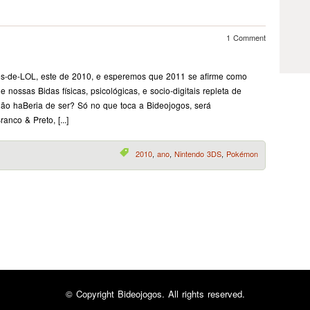
1 Comment
ães-de-LOL, este de 2010, e esperemos que 2011 se afirme como
ossas Bidas físicas, psicológicas, e socio-digitais repleta de
ão haBeria de ser? Só no que toca a Bideojogos, será
co & Preto, [...]
2010
,
ano
,
Nintendo 3DS
,
Pokémon
© Copyright
Bideojogos. All rights reserved.