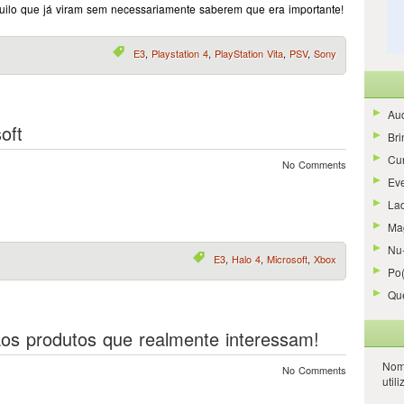
uilo que já viram sem necessariamente saberem que era importante!
E3
,
Playstation 4
,
PlayStation Vita
,
PSV
,
Sony
Aud
oft
Bri
Cur
No Comments
Ev
La
Ma
Nu-
E3
,
Halo 4
,
Microsoft
,
Xbox
Po
Qu
os produtos que realmente interessam!
Nom
No Comments
util