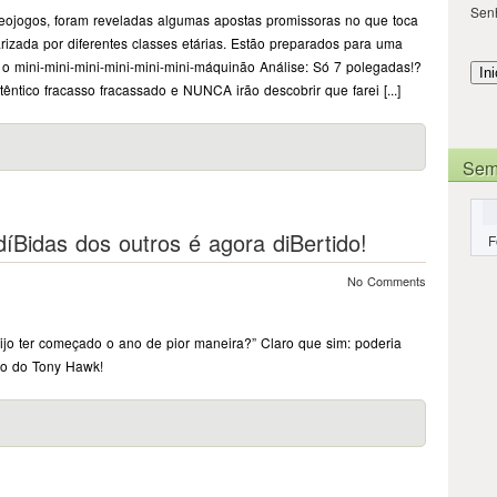
Sen
deojogos, foram reveladas algumas apostas promissoras no que toca
rizada por diferentes classes etárias. Estão preparados para uma
o mini-mini-mini-mini-mini-mini-máquinão Análise: Só 7 polegadas!?
ntico fracasso fracassado e NUNCA irão descobrir que farei [...]
Sem
díBidas dos outros é agora diBertido!
F
No Comments
aijo ter começado o ano de pior maneira?” Claro que sim: poderia
ogo do Tony Hawk!