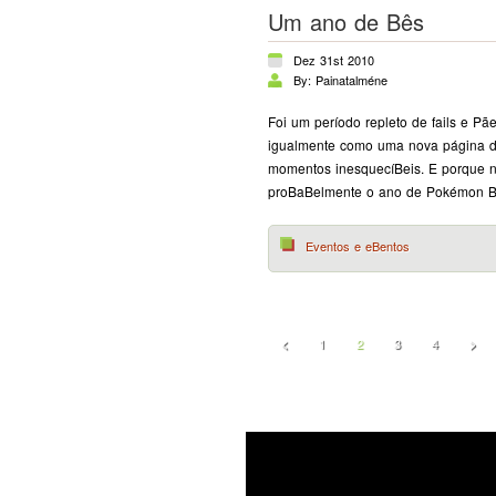
Um ano de Bês
Dez 31st 2010
By: Painatalméne
Foi um período repleto de fails e P
igualmente como uma nova página de n
momentos inesquecíBeis. E porque n
proBaBelmente o ano de Pokémon Bran
Eventos e eBentos
1
2
3
4
<
>